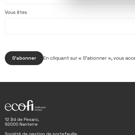
Vous êtes
S’abonner
En cliquant sur « S’abonner », vous ac
12 Bd de Pesaro,
92000 Nanterre
Société de gestion de portefeuille