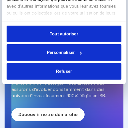
Nous contacter
avec d'autres informations que vous leur avez fournies
ou qu'ils ont collectées lors de votre utilisation de leurs
services.
Tout autoriser
Personnaliser
Tous nos fonds ouverts sont
100% ISR*
Refuser
Via notre méthodologie PRISME, nous nous
assurons d’évoluer constamment dans des
univers d’investissement 100% éligibles ISR.
Découvrir notre démarche