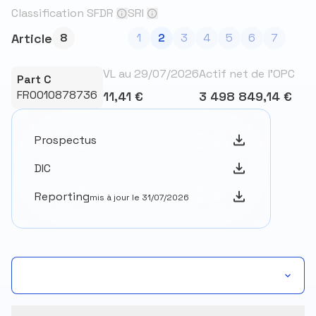
Classification SFDR
SRI
Article
8
1
2
3
4
5
6
7
VL au 29/07/2026
Actif net de l’OPC
Part C
FR0010878736
11,41 €
3 498 849,14 €
Prospectus
DIC
Reporting
mis à jour le 31/07/2026