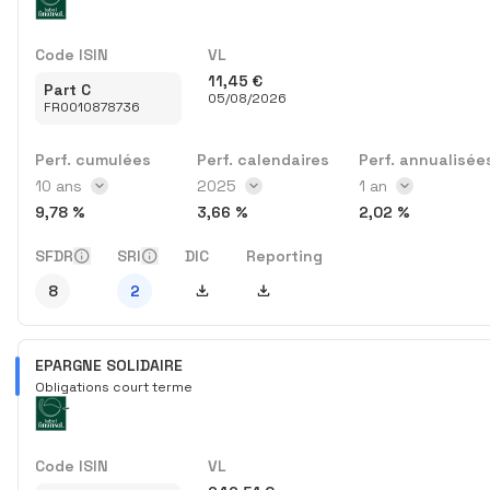
Code ISIN
VL
11,45 €
Part C
05/08/2026
FR0010878736
Perf. cumulées
Perf. calendaires
Perf. annualisée
Intervalle des perf. cumulées
10 ans
Année des perf. calendaires
2025
Intervalle des p
1 an
9,78 %
3,66 %
2,02 %
SFDR
SRI
DIC
Reporting
Télécharger DIC
Télécharger Reporting
8
2
EPARGNE SOLIDAIRE
Obligations court terme
Code ISIN
VL