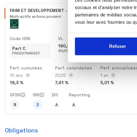
sociaux et d'analyser notre t
FAIM ET DEVELOPPEMENT - EQUILIBRE
partenaires de médias sociaux
Multi-actifs actions prudent
vous leur avez fournies ou qu'
Code ISIN
VL
190,37 €
Refuser
Part C
30/07/2026
FR0007048327
Perf. cumulées
Perf. calendaires
Perf. annualisée
Intervalle des perf. cumulées
10 ans
Année des perf. calendaires
2025
Intervalle des p
1 an
19,3 %
7,41 %
5,01 %
SFDR
SRI
DIC
Reporting
Télécharger DIC
Télécharger Reporting
9
2
Obligations