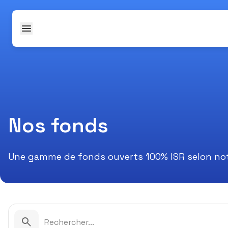
Passer au contenu
Nos fonds
Une gamme de fonds ouverts 100% ISR selon no
La liste de fonds s'actualise dès qu'une lettre est saisie