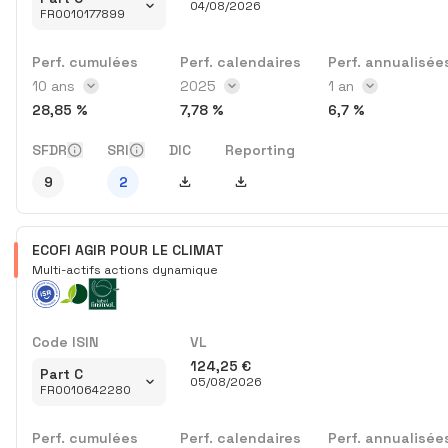
04/08/2026
FR0010177899
Perf. cumulées
Perf. calendaires
Perf. annualisée
Intervalle des perf. cumulées
10 ans
Année des perf. calendaires
2025
Intervalle des p
1 an
28,85 %
7,78 %
6,7 %
SFDR
SRI
DIC
Reporting
Télécharger DIC
Télécharger Reporting
9
2
ECOFI AGIR POUR LE CLIMAT
Multi-actifs actions dynamique
Code ISIN
VL
124,25 €
Part C
05/08/2026
FR0010642280
Perf. cumulées
Perf. calendaires
Perf. annualisée