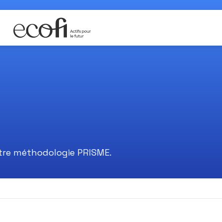
tre méthodologie PRISME.
 dans le champ de recherche ou dès qu'un filtre est sélectio