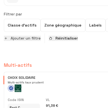
Filtrer par
Classe d’actifs
Zone géographique
Labels
Classe d’actifs
Zone géographique
Labels
Thèmes
SFDR
Ajouter un filtre
Réinitialiser
Multi-actifs
CHOIX SOLIDAIRE
Multi-actifs taux prudent
Code ISIN
VL
91,38 €
Part C