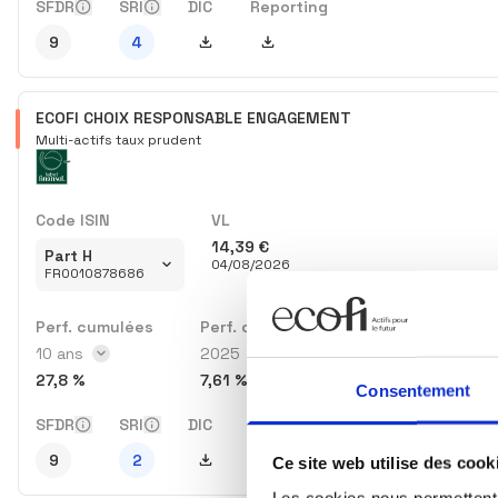
SFDR
SRI
DIC
Reporting
Télécharger DIC
Télécharger Reporting
9
4
ECOFI CHOIX RESPONSABLE ENGAGEMENT
Multi-actifs taux prudent
Code ISIN
VL
14,39 €
Part H
04/08/2026
FR0010878686
Perf. cumulées
Perf. calendaires
Perf. annualisée
Intervalle des perf. cumulées
10 ans
Année des perf. calendaires
2025
Intervalle des p
1 an
27,8 %
7,61 %
6,11 %
Consentement
SFDR
SRI
DIC
Reporting
Télécharger DIC
Télécharger Reporting
9
2
Ce site web utilise des cook
Les cookies nous permettent d