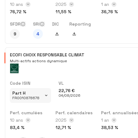
Intervalle des perf. cumulées
10 ans
Année des perf. calendaires
2025
Intervalle des p
1 an
76,72 %
11,55 %
36,76 %
SFDR
SRI
DIC
Reporting
Télécharger DIC
Télécharger Reporting
9
4
ECOFI CHOIX RESPONSABLE CLIMAT
Multi-actifs actions dynamique
Code ISIN
VL
22,76 €
Part H
04/08/2026
FR0010878678
Perf. cumulées
Perf. calendaires
Perf. annualisée
Intervalle des perf. cumulées
10 ans
Année des perf. calendaires
2025
Intervalle des p
1 an
83,4 %
12,71 %
38,53 %