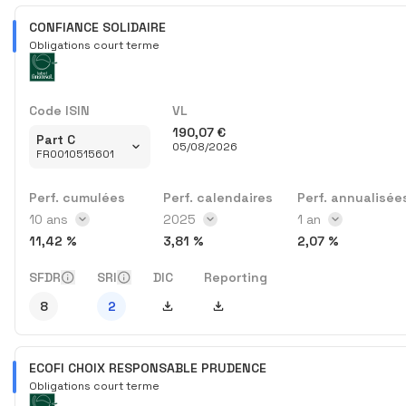
CONFIANCE SOLIDAIRE
Obligations court terme
Code ISIN
VL
190,07 €
Part C
05/08/2026
FR0010515601
Perf. cumulées
Perf. calendaires
Perf. annualisée
Intervalle des perf. cumulées
10 ans
Année des perf. calendaires
2025
Intervalle des p
1 an
11,42 %
3,81 %
2,07 %
SFDR
SRI
DIC
Reporting
Télécharger DIC
Télécharger Reporting
8
2
ECOFI CHOIX RESPONSABLE PRUDENCE
Obligations court terme