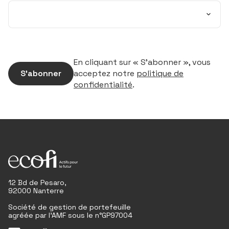
En cliquant sur « S’abonner », vous
S’abonner
acceptez notre
politique de
confidentialité
.
12 Bd de Pesaro,
92000 Nanterre
Société de gestion de portefeuille
agréée par l'AMF sous le n°GP97004