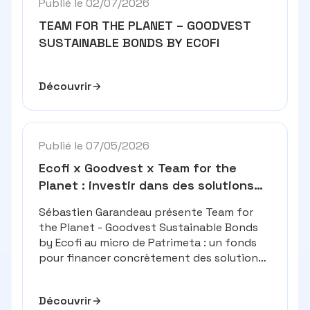
Publié le 02/07/2026
TEAM FOR THE PLANET – GOODVEST
SUSTAINABLE BONDS BY ECOFI
Découvrir
Publié le 07/05/2026
Ecofi x Goodvest x Team for the
Planet : investir dans des solutions
croncrètes
Sébastien Garandeau présente Team for
the Planet - Goodvest Sustainable Bonds
by Ecofi au micro de Patrimeta : un fonds
pour financer concrètement des solutions
liées à la transition énergétique et
climatique grâce à un partenariat d’experts
Découvrir
engagés