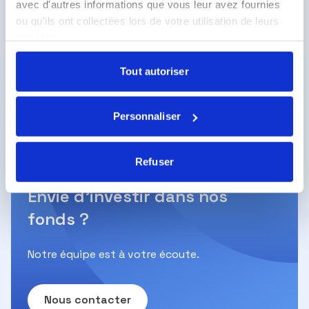
Sustainable Bonds by Ecofi.
gestion financière rigoureuse.
avec d'autres informations que vous leur avez fournies
Découvrir
ou qu'ils ont collectées lors de votre utilisation de leurs
services.
Tout autoriser
Toutes nos actualités
Personnaliser
Refuser
Envie d’investir dans nos
fonds ?
Notre équipe est à votre écoute.
Nous contacter