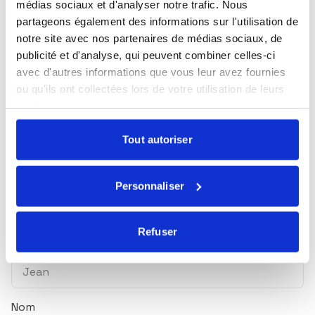
médias sociaux et d'analyser notre trafic. Nous
Sélectionnez les actualités qui vous intéressent et
partageons également des informations sur l'utilisation de
abonnez-vous pour les recevoir en exclusivité.
notre site avec nos partenaires de médias sociaux, de
publicité et d'analyse, qui peuvent combiner celles-ci
Toutes nos actualités
avec d'autres informations que vous leur avez fournies
ou qu'ils ont collectées lors de votre utilisation de leurs
Marché du lundi
services.
Mensuel Ecofi
Tout autoriser
Newsletter trimestrielle
Nos webinaires
Personnaliser
Essentiel ! Le magazine ISR & solidaire
Refuser
Prénom
Nom