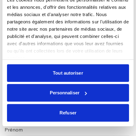
et les annonces, d'offrir des fonctionnalités relatives aux
médias sociaux et d'analyser notre trafic. Nous
Restez informés
partageons également des informations sur l'utilisation de
notre site avec nos partenaires de médias sociaux, de
Sélectionnez les actualités qui vous intéressent et
publicité et d'analyse, qui peuvent combiner celles-ci
abonnez-vous pour les recevoir en exclusivité.
avec d'autres informations que vous leur avez fournies
ou qu'ils ont collectées lors de votre utilisation de leurs
Toutes nos actualités
services.
Marché du lundi
Tout autoriser
Mensuel Ecofi
Newsletter trimestrielle
Personnaliser
Nos webinaires
Essentiel ! Le magazine ISR & solidaire
Refuser
Prénom