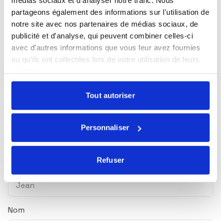
médias sociaux et d'analyser notre trafic. Nous
Sélectionnez les actualités qui vous intéressent et
partageons également des informations sur l'utilisation de
abonnez-vous pour les recevoir en exclusivité.
notre site avec nos partenaires de médias sociaux, de
publicité et d'analyse, qui peuvent combiner celles-ci
Toutes nos actualités
avec d'autres informations que vous leur avez fournies
Marché du lundi
ou qu'ils ont collectées lors de votre utilisation de leurs
services.
Mensuel Ecofi
Tout autoriser
Newsletter trimestrielle
Nos webinaires
Personnaliser
Essentiel ! Le magazine ISR & solidaire
Refuser
Prénom
Nom