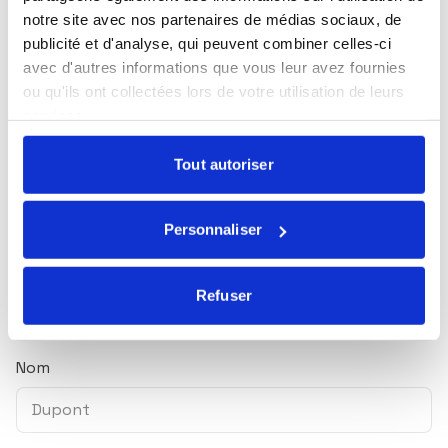
notre site avec nos partenaires de médias sociaux, de
Toutes nos actualités
publicité et d'analyse, qui peuvent combiner celles-ci
Marché du lundi
avec d'autres informations que vous leur avez fournies
ou qu'ils ont collectées lors de votre utilisation de leurs
Mensuel Ecofi
services.
Newsletter trimestrielle
Tout autoriser
Nos webinaires
Essentiel ! Le magazine ISR & solidaire
Personnaliser
Prénom
Refuser
Nom