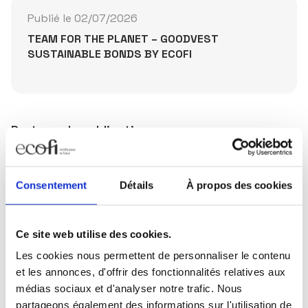
Publié le 02/07/2026
TEAM FOR THE PLANET – GOODVEST
SUSTAINABLE BONDS BY ECOFI
Partager la publication
Consentement
Détails
À propos des cookies
Ce site web utilise des cookies.
Restez informés
Les cookies nous permettent de personnaliser le contenu
et les annonces, d'offrir des fonctionnalités relatives aux
Sélectionnez les actualités qui vous intéressent et
médias sociaux et d'analyser notre trafic. Nous
abonnez-vous pour les recevoir en exclusivité.
partageons également des informations sur l'utilisation de