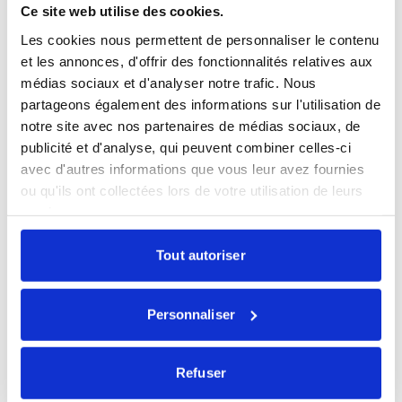
Ce site web utilise des cookies.
Les cookies nous permettent de personnaliser le contenu
et les annonces, d'offrir des fonctionnalités relatives aux
médias sociaux et d'analyser notre trafic. Nous
partageons également des informations sur l'utilisation de
notre site avec nos partenaires de médias sociaux, de
Restez informés
publicité et d'analyse, qui peuvent combiner celles-ci
avec d'autres informations que vous leur avez fournies
Sélectionnez les actualités qui vous intéressent et
ou qu'ils ont collectées lors de votre utilisation de leurs
abonnez-vous pour les recevoir en exclusivité.
services.
Toutes nos actualités
Tout autoriser
Marché du lundi
Mensuel Ecofi
Personnaliser
Newsletter trimestrielle
Nos webinaires
Refuser