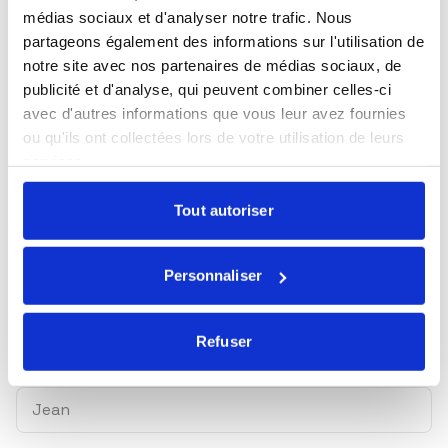
Restez informés
médias sociaux et d'analyser notre trafic. Nous
partageons également des informations sur l'utilisation de
Sélectionnez les actualités qui vous intéressent et
notre site avec nos partenaires de médias sociaux, de
abonnez-vous pour les recevoir en exclusivité.
publicité et d'analyse, qui peuvent combiner celles-ci
avec d'autres informations que vous leur avez fournies
Toutes nos actualités
ou qu'ils ont collectées lors de votre utilisation de leurs
Marché du lundi
services.
Mensuel Ecofi
Tout autoriser
Newsletter trimestrielle
Nos webinaires
Personnaliser
Essentiel ! Le magazine ISR & solidaire
Refuser
Prénom