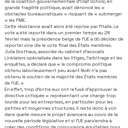
de la coalition gouvernementale d'Olaf Scholz, en
grande fragilité politique, avait dénoncé les «
obstacles bureaucratiques » risquant de « submerger
» les PME.
Cette résistance avait alors été reprise par l'Italie. Le
vote a été reporté dans un premier temps au 28
février mais la présidence belge de l'UE a dû décider de
reporter sine die le vote final des États membres.
Julia Grothaus
, associée du cabinet d'avocats
Linklaters
spécialisée dans les litiges, l'arbitrage et les
enquêtes, a déclaré que « le compromis politique
obtenu laborieusement peu avant Noël n'a pas
obtenu le soutien de la majorité des États membres
de l'UE. »
En effet, trop d'entre eux ont refusé d'approuver la
directive critiquée « représentant une charge trop
lourde pour les entreprises, en particulier pour les
petites et moyennes structures. Il reste donc à voir
dans quelle mesure le projet avancera au cours de la
nouvelle période législative et si l'UE parviendra à
créer des conditions de concurrence équitables pour