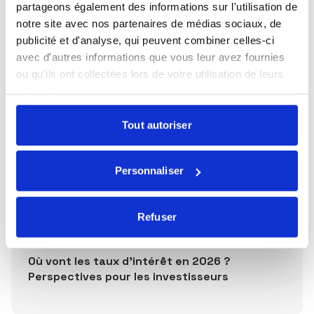
En savoir plus
partageons également des informations sur l'utilisation de
notre site avec nos partenaires de médias sociaux, de
publicité et d'analyse, qui peuvent combiner celles-ci
avec d'autres informations que vous leur avez fournies
ou qu'ils ont collectées lors de votre utilisation de leurs
Publications récentes
services.
Tout autoriser
Publié le 27/07/2026
La souveraineté européenne
Personnaliser
Refuser
Publié le 13/07/2026
Où vont les taux d'intérêt en 2026 ?
Perspectives pour les investisseurs