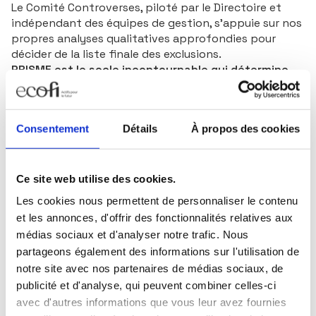
Le Comité Controverses, piloté par le Directoire et
indépendant des équipes de gestion, s’appuie sur nos
propres analyses qualitatives approfondies pour
décider de la liste finale des exclusions.
PRISME est le socle incontournable qui détermine
l’univers d’investissement éligible dans lequel
chaque gérant sélectionne ses valeurs pour
construire son portefeuille et déployer sa stratégie
Consentement
Détails
À propos des cookies
de gestion
.
LES +
UN ENGAGEMENT ACTIONNARIAL INTRANSIGEANT
C’est au travers de notre engagement actionnarial
Ce site web utilise des cookies.
que nous amenons les entreprises que nous finançons
Les cookies nous permettent de personnaliser le contenu
à mieux intégrer les enjeux ESG. Notre politique de
et les annonces, d'offrir des fonctionnalités relatives aux
vote est engagée et intransigeante. Nos dialogues
médias sociaux et d'analyser notre trafic. Nous
collectifs et individuels sont nombreux. Nous avons
partageons également des informations sur l'utilisation de
également mis en place une méthodologie
notre site avec nos partenaires de médias sociaux, de
propriétaire pour évaluer la qualité de nos dialogues
publicité et d'analyse, qui peuvent combiner celles-ci
individuels.
L’INTENSITÉ CARBONE COMME OBJECTIF DE GESTION
avec d'autres informations que vous leur avez fournies