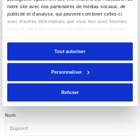
notre site avec nos partenaires de médias sociaux, de
Toutes nos actualités
publicité et d'analyse, qui peuvent combiner celles-ci
Marché du lundi
avec d'autres informations que vous leur avez fournies
ou qu'ils ont collectées lors de votre utilisation de leurs
Mensuel Ecofi
services.
Newsletter trimestrielle
Tout autoriser
Nos webinaires
Essentiel ! Le magazine ISR & solidaire
Personnaliser
Prénom
Refuser
Nom