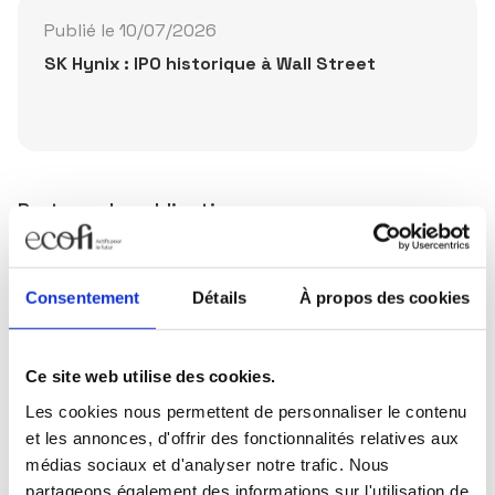
Publié le 10/07/2026
SK Hynix : IPO historique à Wall Street
Partager la publication
Consentement
Détails
À propos des cookies
Ce site web utilise des cookies.
Restez informés
Les cookies nous permettent de personnaliser le contenu
et les annonces, d'offrir des fonctionnalités relatives aux
Sélectionnez les actualités qui vous intéressent et
médias sociaux et d'analyser notre trafic. Nous
abonnez-vous pour les recevoir en exclusivité.
partageons également des informations sur l'utilisation de