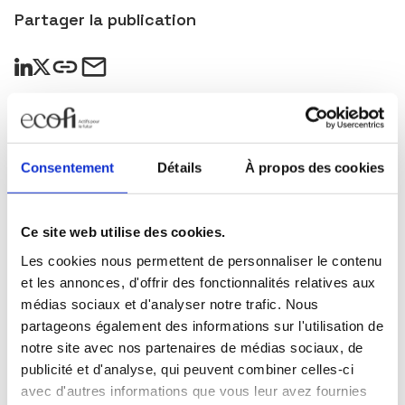
Partager la publication
Consentement
Détails
À propos des cookies
Restez informés
Sélectionnez les actualités qui vous intéressent et
Ce site web utilise des cookies.
abonnez-vous pour les recevoir en exclusivité.
Les cookies nous permettent de personnaliser le contenu
Toutes nos actualités
et les annonces, d'offrir des fonctionnalités relatives aux
médias sociaux et d'analyser notre trafic. Nous
Marché du lundi
partageons également des informations sur l'utilisation de
Mensuel Ecofi
notre site avec nos partenaires de médias sociaux, de
publicité et d'analyse, qui peuvent combiner celles-ci
Newsletter trimestrielle
avec d'autres informations que vous leur avez fournies