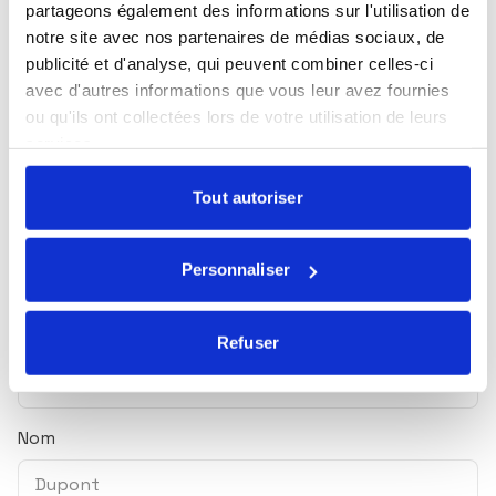
abonnez-vous pour les recevoir en exclusivité.
partageons également des informations sur l'utilisation de
notre site avec nos partenaires de médias sociaux, de
Toutes nos actualités
publicité et d'analyse, qui peuvent combiner celles-ci
avec d'autres informations que vous leur avez fournies
Marché du lundi
ou qu'ils ont collectées lors de votre utilisation de leurs
Mensuel Ecofi
services.
Newsletter trimestrielle
Tout autoriser
Nos webinaires
Essentiel ! Le magazine ISR & solidaire
Personnaliser
Prénom
Refuser
Nom