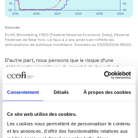
Sources
Ecofi, Bloomberg, FRED (Federal Reserve Economic Data), Réserve
Fédérale de New York. Le taux à 2 ans américain reflète les
anticipations de politique monétaire. Données au 03/05/2024 16h00.
D’autre part, nous pensons que le risque d’une
détérioration insidieuse du marché du travail est
même plus élevé qu’il n’y paraît.
Pour ces raisons, nous continuons de prévoir une
première baisse de taux durant l’été.
D’autre part,
Consentement
Détails
À propos des cookies
les élections américaines ne nous semblent pas être
une raison valable pour contrarier les décisions de
politique monétaire. D’ici là, les marchés et le
consensus devraient encore se montrer versatiles…
Ce site web utilise des cookies.
Les cookies nous permettent de personnaliser le contenu
Sources
et les annonces, d'offrir des fonctionnalités relatives aux