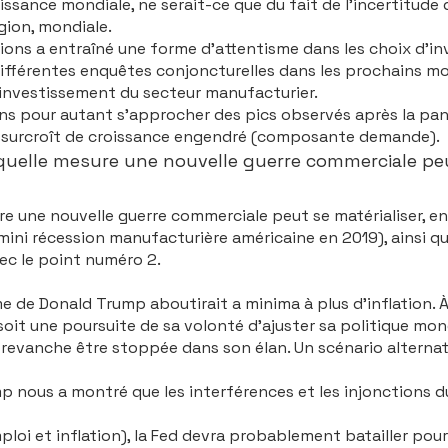
issance mondiale, ne serait-ce que du fait de l’incertitude 
gion, mondiale.
ections a entraîné une forme d’attentisme dans les choix d’
 différentes enquêtes conjoncturelles dans les prochains moi
d’investissement du secteur manufacturier.
sans pour autant s’appro­cher des pics observés après la pan
u surcroît de croissance engendré (composante demande).
uelle mesure une nouvelle guerre commerciale peut se
e une nouvelle guerre commerciale peut se matérialiser, en pa
mini récession manufacturière américaine en 2019), ainsi q
vec le point numéro 2.
de Donald Trump aboutirait a minima à plus d’inflation. À 
oit une poursuite de sa volonté d’ajuster sa politique mo­
en revanche être stoppée dans son élan. Un scénario alterna
 nous a montré que les interférences et les injonctions du
loi et inflation), la Fed devra probablement batailler pou