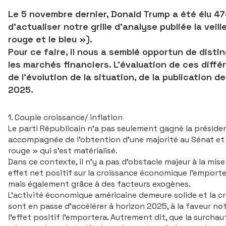
Le 5 novembre dernier, Donald Trump a été élu 4
d’actualiser notre grille d’analyse publiée la veil
rouge et le bleu »).
Pour ce faire, il nous a semblé opportun de distin
les marchés financiers. L’évaluation de ces diff
de l’évolution de la situation, de la publicatio
2025.
1. Couple croissance/ inflation
Le parti Républicain n’a pas seulement gagné la président
accompagnée de l’obtention d’une majorité au Sénat et t
rouge » qui s’est matérialisé.
Dans ce contexte, il n’y a pas d’obstacle majeur à la m
effet net positif sur la croissance écono­mique l’empor
mais également grâce à des facteurs exogènes.
L’activité économique américaine demeure solide et la cr
sont en passe d’accélérer à horizon 2025, à la faveur n
l’effet positif l’emportera. Autrement dit, que la surch