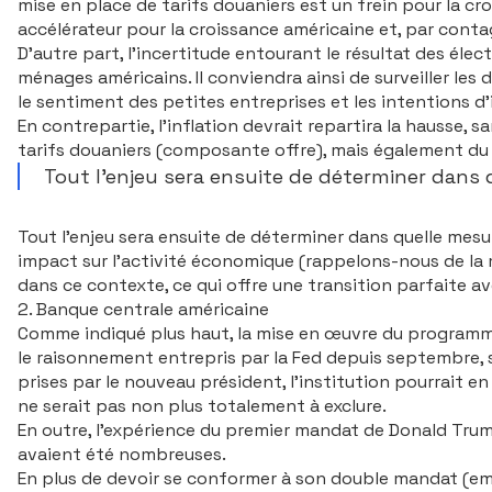
mise en place de tarifs douaniers est un frein pour la cro
accélérateur pour la croissance américaine et, par conta
D’autre part, l’incertitude entourant le ré­sultat des él
ménages américains. Il conviendra ainsi de surveiller les
le sentiment des petites entreprises et les intentions 
En contrepartie, l’inflation devrait repartira la hausse, 
tarifs douaniers (composante offre), mais également d
Tout l’enjeu sera ensuite de déterminer dans q
Auteur : Ecofi
Tout l’enjeu sera ensuite de déterminer dans quelle mesur
impact sur l’activité écono­mique (rappelons-nous de la 
dans ce contexte, ce qui offre une transition parfaite a
2. Banque centrale américaine
Comme indiqué plus haut, la mise en œuvre du programme 
le raisonnement entrepris par la Fed depuis septembre, s
prises par le nouveau président, l’institution pourrait 
ne serait pas non plus totalement à exclure.
En outre, l’expérience du premier mandat de Donald Trump
avaient été nombreuses.
En plus de devoir se conformer à son double mandat (emp