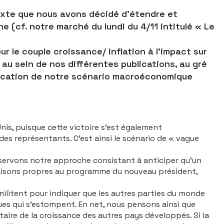
exte que nous avons décidé d’étendre et
ine (cf. notre marché du lundi du 4/11 intitulé « Le
r le couple croissance/ inflation à l’impact sur
au sein de nos différentes publications, au gré
ublication de notre scénario macroéconomique
nis, puisque cette victoire s’est également
es représentants. C’est ainsi le scénario de « vague
nservons notre approche consistant à anticiper qu’un
s raisons propres au programme du nouveau président,
militent pour indiquer que les autres parties du monde
es qui s’es­tompent. En net, nous pensons ainsi que
taire de la croissance des autres pays développés. Si la