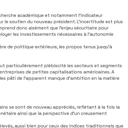
recherche académique et notamment l’indicateur
r le sou­tien du nouveau président. L’incertitude est plus
om­prend donc aisément que l’enjeu sécuritaire pour
loyer les investissements nécessaires à l’autono­mie
ière de politique extérieure, les propos tenus jusqu’à
out par­ticulièrement plébiscité les secteurs et segments
entreprises de petites capitalisations américaines. A
elles pâti de l’apparent manque d’ambition en la matière
ins se sont de nouveau appréciés, reflétant à la fois la
é­taire ainsi que la perspective d’un creuse­ment
levés, aussi bien pour ceux des indices traditionnels que