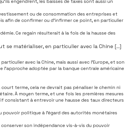
qu’ils engendrent, les baisses de taxes sont aussi un
investisse­ment ou de consommation des entre­prises et
s afin de confirmer ou d’infirmer ce point, en particulier
démie. Ce regain résulterait à la fois de la hausse des
 matérialiser, en particulier avec la Chine [...]
r­ticulier avec la Chine, mais aussi avec l’Europe, et son
ue l’approche adoptée par la banque cen­trale américaine
court terme, cela ne devrait pas pénaliser le chemin ni
nétaire. À moyen terme, et une fois les premières mesures
tif consistant à entrevoir une hausse des taux directeurs
 pouvoir politique à l’égard des autorités monétaires
r conserver son indépendance vis-à-vis du pouvoir