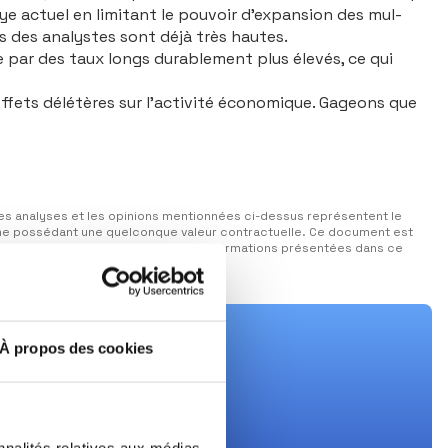
ye actuel en limitant le pouvoir d’expansion des mul­
 des ana­lystes sont déjà très hautes.
e par des taux longs durablement plus élevés, ce qui
fets délétères sur l’activité écono­mique. Gageons que
s analyses et les opinions mentionnées ci-dessus représentent le
omme possédant une quelconque valeur contractuelle. Ce document est
éserve la possibilité de modifier les informations présentées dans ce
t personnalisée.
À propos des cookies
nnalités relatives aux médias