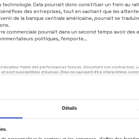
 technologie. Cela pourrait donc constituer un frein au rall
bénéfices des entreprises, tout en sachant que les attentes
venir de la banque centrale américaine, pourrait se traduir
ions.
rre commerciale pourrait dans un second temps avoir des ef
ommen­tateurs politiques, l’emporte…
indicateur fiable des performances futures. Document non contractuel. Le
24 et sont susceptibles d’évoluer. Elles ne sauraient être interprétées c
et réalisée par Ecofi à partir de sources qu’elle estime fiables. Ecofi se r
rmation uniquement et ne constitue pas une recommandation d’investissemen
Détails
ies.
e personnaliser le contenu et les annonces, d'offrir des fonctio