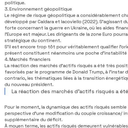
politique.
3. Environnement géopolitique
Le régime de risque géopolitique a consi­dérablement c
développé par Caldara et Iacoviello (2022). S’agissant du
forte concernant la guerre en Ukraine, où les aides finan
l’Europe est majeur. Les dirigeants de la zone Euro pour
stratégique du continent.
S’il est encore trop tôt pour véritablement qualifier l’or
présent constituent néanmoins une poche d’instabilité 
4. Marchés financiers
La réaction des marchés d’actifs risqués a été très posit
favorisés par le programme de Donald Trump, à l’instar d
contrario, les thématiques liées à la transition énergéti
du nouveau président.
La réaction des marchés d’actifs risqués a été
Auteur : Ecofi
Pour le moment, la dynamique des actifs risqués semble o
perspective d’une modification du couple croissance/ inf
supplémentaire du déficit.
À moyen terme, les actifs risqués demeurent vulnérables.