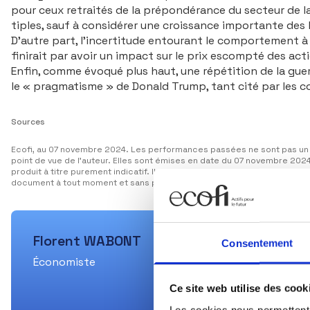
pour ceux retraités de la prépondérance du secteur de la
tiples, sauf à considérer une croissance importante des 
D’autre part, l’incertitude entourant le com­portement à 
finirait par avoir un impact sur le prix escompté des act
Enfin, comme évoqué plus haut, une répétition de la gue
le « pragmatisme » de Donald Trump, tant cité par les c
Sources
Ecofi, au 07 novembre 2024. Les performances passées ne sont pas un 
point de vue de l’auteur. Elles sont émises en date du 07 novembre 20
produit à titre purement indicatif. Il constitue une présentation conçue 
document à tout moment et sans préavis. Il est produit à titre d’info
Florent WABONT
Consentement
Économiste
Ce site web utilise des cook
Les cookies nous permettent d