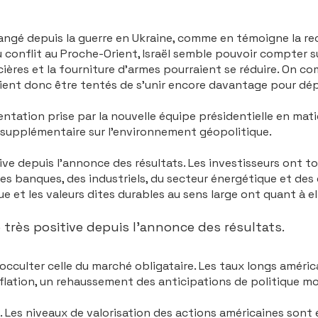
hangé depuis la guerre en Ukraine, comme en témoigne la 
 conflit au Proche-Orient, Israël semble pouvoir compter su
cières et la fourniture d’armes pourraient se réduire. On c
raient donc être tentés de s’unir encore davantage pour dép
ientation prise par la nouvelle équipe présidentielle en mat
supplémentaire sur l’environne­ment géopolitique.
ive depuis l’annonce des résultats. Les investisseurs ont t
es banques, des industriels, du secteur énergétique et des 
que et les valeurs dites durables au sens large ont quant à 
 très positive depuis l’annonce des résultats.
cculter celle du marché obligataire. Les taux longs américa
lation, un rehausse­ment des anticipations de politique mon
 Les niveaux de valorisation des actions américaines sont é