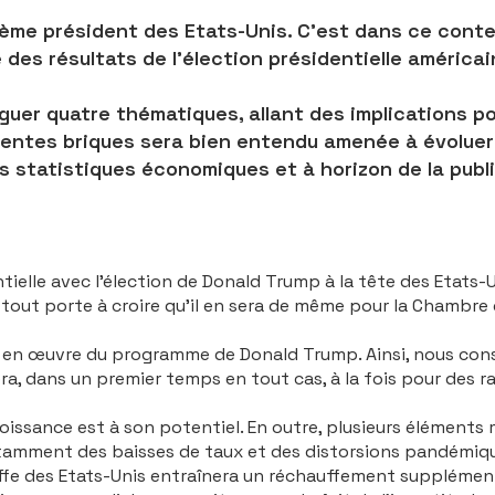
7ème président des Etats-Unis. C’est dans ce cont
le des résultats de l’élection présidentielle américa
guer quatre thématiques, allant des implications pou
érentes briques sera bien entendu amenée à évoluer 
n des statistiques économiques et à horizon de la p
ielle avec l’élection de Donald Trump à la tête des Etats-U
out porte à croire qu’il en sera de même pour la Chambre d
ise en œuvre du programme de Donald Trump. Ainsi, nous co
tera, dans un premier temps en tout cas, à la fois pour de
oissance est à son potentiel. En outre, plusieurs éléments 
otamment des baisses de taux et des distorsions pandémiqu
auffe des Etats-Unis entraîne­ra un réchauffement supplémen