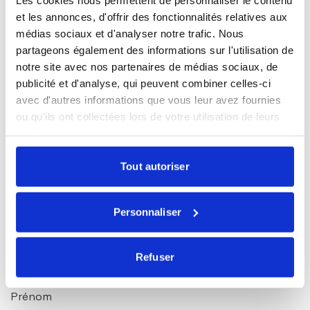
et les annonces, d'offrir des fonctionnalités relatives aux
médias sociaux et d'analyser notre trafic. Nous
Restez informés
partageons également des informations sur l'utilisation de
notre site avec nos partenaires de médias sociaux, de
Sélectionnez les actualités qui vous intéressent et
publicité et d'analyse, qui peuvent combiner celles-ci
abonnez-vous pour les recevoir en exclusivité.
avec d'autres informations que vous leur avez fournies
ou qu'ils ont collectées lors de votre utilisation de leurs
Toutes nos actualités
services.
Marché du lundi
Tout autoriser
Mensuel Ecofi
Newsletter trimestrielle
Personnaliser
Nos webinaires
Essentiel ! Le magazine ISR & solidaire
Refuser
Prénom