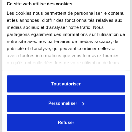
Ce site web utilise des cookies.
Les cookies nous permettent de personnaliser le contenu
et les annonces, d'offrir des fonctionnalités relatives aux
médias sociaux et d'analyser notre trafic. Nous
partageons également des informations sur l'utilisation de
notre site avec nos partenaires de médias sociaux, de
Restez informés
publicité et d'analyse, qui peuvent combiner celles-ci
avec d'autres informations que vous leur avez fournies
Sélectionnez les actualités qui vous intéressent et
ou qu'ils ont collectées lors de votre utilisation de leurs
abonnez-vous pour les recevoir en exclusivité.
services.
Toutes nos actualités
Tout autoriser
Marché du lundi
Mensuel Ecofi
Personnaliser
Newsletter trimestrielle
Nos webinaires
Refuser