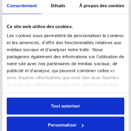
SK Hynix : IPO historique à Wall Street
Consentement
Détails
À propos des cookies
Ce site web utilise des cookies.
Les cookies nous permettent de personnaliser le contenu
Partager la publication
et les annonces, d'offrir des fonctionnalités relatives aux
médias sociaux et d'analyser notre trafic. Nous
partageons également des informations sur l'utilisation de
notre site avec nos partenaires de médias sociaux, de
publicité et d'analyse, qui peuvent combiner celles-ci
avec d'autres informations que vous leur avez fournies
ou qu'ils ont collectées lors de votre utilisation de leurs
Restez informés
services.
Sélectionnez les actualités qui vous intéressent et
Tout autoriser
abonnez-vous pour les recevoir en exclusivité.
Toutes nos actualités
Personnaliser