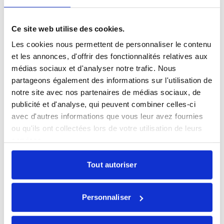
Ce site web utilise des cookies.
Partager la publication
Les cookies nous permettent de personnaliser le contenu
et les annonces, d'offrir des fonctionnalités relatives aux
médias sociaux et d'analyser notre trafic. Nous
partageons également des informations sur l'utilisation de
notre site avec nos partenaires de médias sociaux, de
publicité et d'analyse, qui peuvent combiner celles-ci
avec d'autres informations que vous leur avez fournies
Restez informés
ou qu'ils ont collectées lors de votre utilisation de leurs
services.
Sélectionnez les actualités qui vous intéressent et
abonnez-vous pour les recevoir en exclusivité.
Tout autoriser
Toutes nos actualités
Marché du lundi
Personnaliser
Mensuel Ecofi