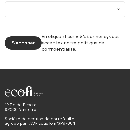
En cliquant sur « S’abonner », vous
S’abonner
acceptez notre
politique de
confidentialité
.
12 Bd de Pesaro,
92000 Nanterre
Société de gestion de portefeuille
agréée par l'AMF sous le n°GP97004