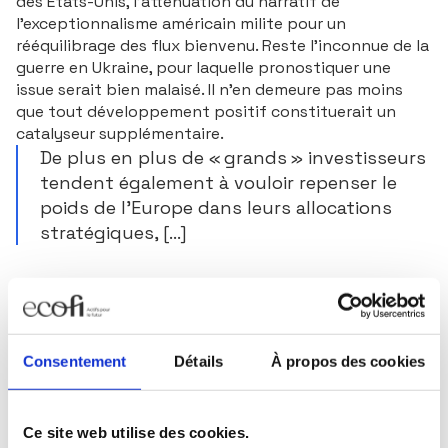
des États-Unis, l’atténuation du narratif de
l’exceptionnalisme américain milite pour un
rééquilibrage des flux bienvenu. Reste l’inconnue de la
guerre en Ukraine, pour laquelle pronostiquer une
issue serait bien malaisé. Il n’en demeure pas moins
que tout développement positif constituerait un
catalyseur supplémentaire.
De plus en plus de « grands » investisseurs
tendent également à vouloir repenser le
poids de l’Europe dans leurs allocations
stratégiques, [...]
Auteur : Ecofi
Au cours de la séquence récente, les actions
américaines ont toutefois assez rapidement rattrapé
et dépassé leurs niveaux pré « Liberation Day » grâce
au moratoire de 90 jours sur les droits de douane
Consentement
Détails
À propos des cookies
réciproques et aux accords commerciaux trouvés
avec le Royaume-Uni et la Chine. Après avoir été
fortement pénalisées, les valeurs technologiques – et
Ce site web utilise des cookies.
en particulier les « 7 magnifiques » – ont retrouvé