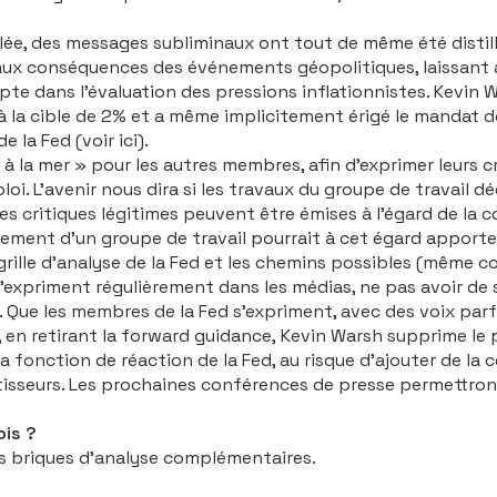
illée, des messages subliminaux ont tout de même été disti
» aux conséquences des événements géopolitiques, laissant
te dans l’évaluation des pressions inflationnistes. Kevin 
à la cible de 2% et a même implicitement érigé le mandat de 
e la Fed (voir
ici
).
à la mer » pour les autres membres, afin d’exprimer leurs cr
loi. L’avenir nous dira si les travaux du groupe de travail 
s, des critiques légitimes peuvent être émises à l’égard de 
ncement d’un groupe de travail pourrait à cet égard apporte
grille d’analyse de la Fed et les chemins possibles (même co
 s’expriment régulièrement dans les médias, ne pas avoir de
 Que les membres de la Fed s’expriment, avec des voix parf
 en retirant la
forward guidance
, Kevin Warsh supprime l
 fonction de réaction de la Fed, au risque d’ajouter de la con
tisseurs. Les prochaines conférences de presse permettront
ois ?
s briques d’analyse complémentaires.