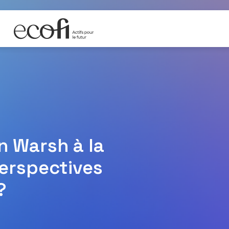
n Warsh à la
perspectives
?