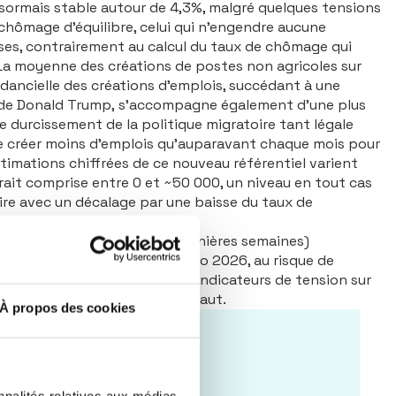
sormais stable autour de 4,3%, malgré quelques tensions
hômage d’équilibre, celui qui n’engendre aucune
rises, contrairement au calcul du taux de chômage qui
La moyenne des créations de postes non agricoles sur
ndancielle des créations d’emplois, succédant à une
que de Donald Trump, s’accompagne également d’une plus
e durcissement de la politique migratoire tant légale
e de créer moins d’emplois qu’auparavant chaque mois pour
timations chiffrées de ce nouveau référentiel varient
it comprise entre 0 et ~50 000, un niveau en tout cas
uire avec un décalage par une baisse du taux de
 du pétrole (observée ces dernières semaines)
’an dernier dans notre scénario 2026, au risque de
es variables clés telles que les indicateurs de tension sur
s statistiques évoquées plus haut.
À propos des cookies
nnalités relatives aux médias