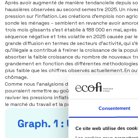
Après avoir augmenté de manière tendancielle depuis son
haussières observées au second semestre 2025. Un nivea
pression sur l’inflation. Les créations d’emplois non ag
sonde les ménages – semblent en revanche avoir amorcé 
trois mois glissants s’est établie à 188 000 en mai, apr
séquence négative et très volatile en 2025 causée par l
grande diffusion en termes de secteurs d’activité, qui s’
qu’illégale a contribué à freiner la croissance de la po
absorber la faible croissance du nombre de nouveaux tra
grandement en fonction des différentes méthodologies. 
plus faible que les chiffres observés actuellement. En o
chômage.
Comme nous l’analysions dans une précédente publication
pourraient remettre au goût du jour la thèse d’une réacc
raviver les pressions inflationnistes déjà élevées par aill
le marché du travail et la progression salariale, qui n’o
Consentement
Ce site web utilise des cook
Les cookies nous permettent d