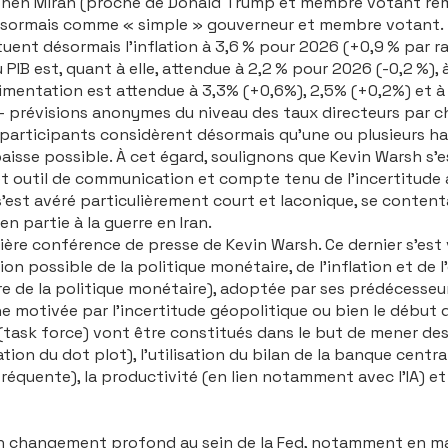
phen Miran (proche de Donald Trump et membre votant remp
désormais comme « simple » gouverneur et membre votant.
tuent désormais l’inflation à 3,6 % pour 2026 (+0,9 % par r
PIB est, quant à elle, attendue à 2,2 % pour 2026 (-0,2 %), 
 alimentation est attendue à 3,3% (+0,6%), 2,5% (+0,2%) et 
s – prévisions anonymes du niveau des taux directeurs par
uf participants considèrent désormais qu’une ou plusieurs h
isse possible. À cet égard, soulignons que Kevin Warsh s’
cet outil de communication et compte tenu de l’incertitude
est avéré particulièrement court et laconique, se contentan
en partie à la guerre en Iran.
ière conférence de presse de Kevin Warsh. Ce dernier s’est
n possible de la politique monétaire, de l’inflation et de 
re de la politique monétaire), adoptée par ses prédécesse
e motivée par l’incertitude géopolitique ou bien le déb
(
task force
) vont être constitués dans le but de mener des
ation du dot plot), l’utilisation du bilan de la banque centra
fréquente), la productivité (en lien notamment avec l’IA) et
un changement profond au sein de la Fed, notamment en m