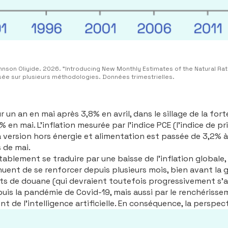
ohnson Oliyide. 2026. "Introducing New Monthly Estimates of the Natural R
asée sur plusieurs méthodologies. Données trimestrielles.
ur un an en mai après 3,8% en avril, dans le sillage de la fo
en mai. L’inflation mesurée par l’indice PCE (l’indice de pri
sa version hors énergie et alimentation est passée de 3,2% 
 de mai.
bitablement se traduire par une baisse de l’inflation globa
nt de se renforcer depuis plusieurs mois, bien avant la gu
its de douane (qui devraient toutefois progressivement s’att
epuis la pandémie de Covid-19, mais aussi par le renchériss
e l’intelligence artificielle. En conséquence, la perspecti