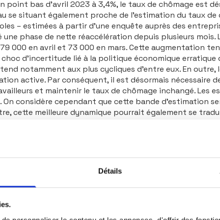
 point bas d’avril 2023 à 3,4%, le taux de chômage est dé
u se situant également proche de l’estimation du taux de c
ricoles – estimées à partir d’une enquête auprès des entrep
une phase de nette réaccélération depuis plusieurs mois. 
ès 79 000 en avril et 73 000 en mars. Cette augmentation te
e choc d’incertitude lié à la politique économique errati
étend notamment aux plus cycliques d’entre eux. En outre, l
pulation active. Par conséquent, il est désormais nécessair
vailleurs et maintenir le taux de chômage inchangé. Les es
On considère cependant que cette bande d’estimation sera
utre, cette meilleure dynamique pourrait également se trad
, l’apaisement du choc géopolitique et la baisse des prix
élération du marché de l’emploi que nous avions anticipée l
eurs. A ce titre, il conviendra néanmoins de surveiller d’autr
nt pour le moment pas montré de signaux aussi francs que le
Détails
ies.
e personnaliser le contenu et les annonces, d'offrir des fonctio