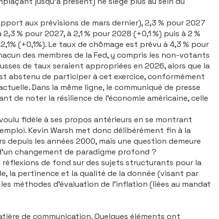
laçant jusqu’à présent) ne siège plus au sein du
apport aux prévisions de mars dernier), 2,3 % pour 2027
à 2,3 % pour 2027, à 2,1 % pour 2028 (+0,1 %) puis à 2 %
à 2,1% (+0,1%). Le taux de chômage est prévu à 4,3 % pour
 chacun des membres de la Fed, y compris les non-votants
ausses de taux seraient appropriées en 2026, alors que la
est abstenu de participer à cet exercice, conformément
 actuelle. Dans la même ligne, le communiqué de presse
t de noter la résilience de l’économie américaine, celle
 voulu fidèle à ses propos antérieurs en se montrant
l’emploi. Kevin Warsh met donc délibérément fin à la
urs depuis les années 2000, mais une question demeure
ut d’un changement de paradigme profond ?
 réflexions de fond sur des sujets structurants pour la
le, la pertinence et la qualité de la donnée (visant par
 les méthodes d’évaluation de l’inflation (liées au mandat
atière de communication. Quelques éléments ont