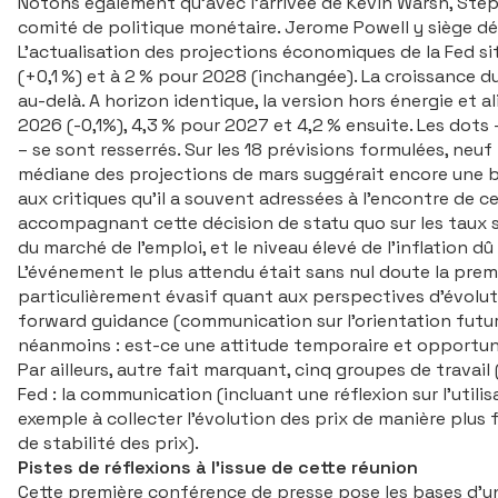
Notons également qu’avec l’arrivée de Kevin Warsh, Ste
comité de politique monétaire. Jerome Powell y siège 
L’actualisation des projections économiques de la Fed si
(+0,1 %) et à 2 % pour 2028 (inchangée). La croissance du 
au-delà. A horizon identique, la version hors énergie et
2026 (-0,1%), 4,3 % pour 2027 et 4,2 % ensuite. Les dot
– se sont resserrés. Sur les 18 prévisions formulées, ne
médiane des projections de mars suggérait encore une ba
aux critiques qu’il a souvent adressées à l’encontre de 
accompagnant cette décision de statu quo sur les taux s’
du marché de l’emploi, et le niveau élevé de l’inflation dû 
L’événement le plus attendu était sans nul doute la prem
particulièrement évasif quant aux perspectives d’évolutio
forward guidance
(communication sur l’orientation futu
néanmoins : est-ce une attitude temporaire et opportun
Par ailleurs, autre fait marquant, cinq groupes de travail 
Fed : la communication (incluant une réflexion sur l’utilis
exemple à collecter l’évolution des prix de manière plus 
de stabilité des prix).
Pistes de réflexions à l’issue de cette réunion
Cette première conférence de presse pose les bases d’