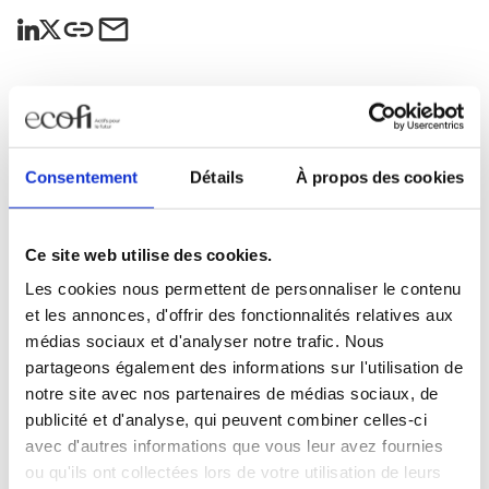
Restez informés
Consentement
Détails
À propos des cookies
Sélectionnez les actualités qui vous intéressent et
abonnez-vous pour les recevoir en exclusivité.
Ce site web utilise des cookies.
Toutes nos actualités
Les cookies nous permettent de personnaliser le contenu
et les annonces, d'offrir des fonctionnalités relatives aux
Marché du lundi
médias sociaux et d'analyser notre trafic. Nous
Mensuel Ecofi
partageons également des informations sur l'utilisation de
notre site avec nos partenaires de médias sociaux, de
Newsletter trimestrielle
publicité et d'analyse, qui peuvent combiner celles-ci
Nos webinaires
avec d'autres informations que vous leur avez fournies
ou qu'ils ont collectées lors de votre utilisation de leurs
Essentiel ! Le magazine ISR & solidaire