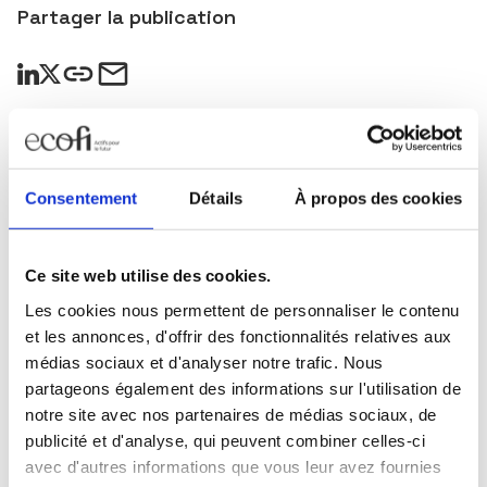
Partager la publication
Consentement
Détails
À propos des cookies
Restez informés
Sélectionnez les actualités qui vous intéressent et
abonnez-vous pour les recevoir en exclusivité.
Ce site web utilise des cookies.
Les cookies nous permettent de personnaliser le contenu
Toutes nos actualités
et les annonces, d'offrir des fonctionnalités relatives aux
médias sociaux et d'analyser notre trafic. Nous
Marché du lundi
partageons également des informations sur l'utilisation de
Mensuel Ecofi
notre site avec nos partenaires de médias sociaux, de
publicité et d'analyse, qui peuvent combiner celles-ci
Newsletter trimestrielle
avec d'autres informations que vous leur avez fournies