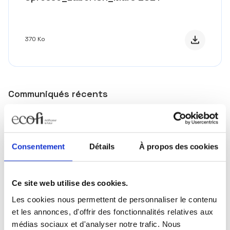
Télécharge
370 Ko
Communiqués récents
Publié le 13/04/2026
Ecofi nomme Alice de Charmoy, Directrice de
Consentement
Détails
À propos des cookies
la Gestion Actions
Ce site web utilise des cookies.
Les cookies nous permettent de personnaliser le contenu
Publié le 10/03/2026
et les annonces, d'offrir des fonctionnalités relatives aux
Ecofi, Goodvest et Team for the Planet
médias sociaux et d'analyser notre trafic. Nous
lancent le fonds « Team for The Planet –