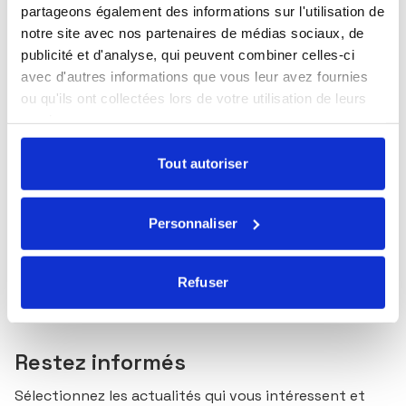
partageons également des informations sur l'utilisation de
Goodvest Sustainable Bonds by Ecofi » pour
notre site avec nos partenaires de médias sociaux, de
financer la transition énergétique et
climatique
publicité et d'analyse, qui peuvent combiner celles-ci
Publié le 04/02/2026
avec d'autres informations que vous leur avez fournies
ou qu'ils ont collectées lors de votre utilisation de leurs
Ecofi renforce sa distribution Wholesale avec
l’arrivée de Sébastien Garandeau
services.
Tout autoriser
Partager l’article
Personnaliser
Refuser
Restez informés
Sélectionnez les actualités qui vous intéressent et