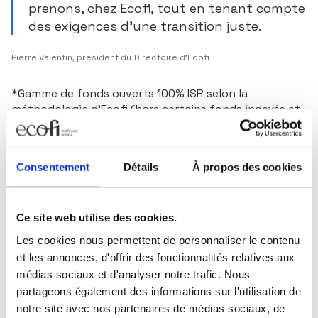
prenons, chez Ecofi, tout en tenant compte
des exigences d’une transition juste.
Pierre Valentin, président du Directoire d’Ecofi
*Gamme de fonds ouverts 100% ISR selon la
méthodologie d’Ecofi (hors certains fonds indexés et
fonds à gestion déléguée). Parmi ces fonds, 8 ont
obtenu le Label ISR.
Consentement
Détails
À propos des cookies
Télécharger le contenu
Ce site web utilise des cookies.
Les cookies nous permettent de personnaliser le contenu
Cpresse_Politique climat_2021
et les annonces, d'offrir des fonctionnalités relatives aux
médias sociaux et d'analyser notre trafic. Nous
partageons également des informations sur l'utilisation de
Télécharge
250 Ko
notre site avec nos partenaires de médias sociaux, de