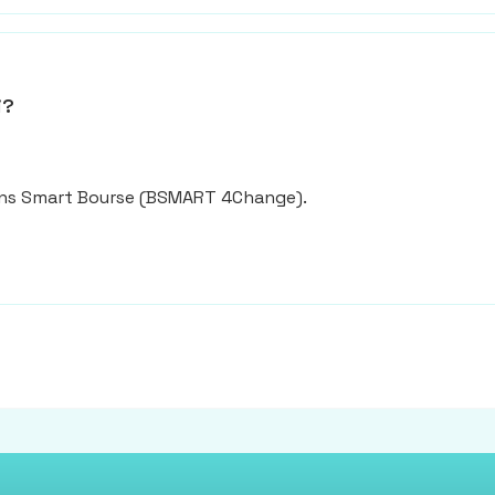
i?
s Smart Bourse (
BSMART 4Change
).