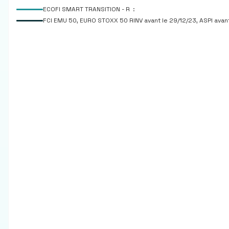
ECOFI SMART TRANSITION - R :
FCI EMU 50, EURO STOXX 50 RINV avant le 29/12/23, ASPI avant