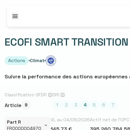
Passer au contenu
ECOFI SMART TRANSITION
Informations
Actions
Climat
Suivre la performance des actions européennes av
Classification SFDR
SRI
Article
9
1
2
3
4
5
6
7
VL au 04/08/2026
Actif net de l’OPC
Part R
FR0000004970
145,73 €
395 260 784,58