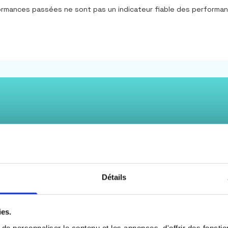
formances passées ne sont pas un indicateur fiable des performa
Détails
ies.
e personnaliser le contenu et les annonces, d'offrir des fonctio