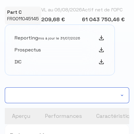
VL au 06/08/2026
Actif net de l’OPC
Part C
FR0011045145
209,68 €
61 043 750,46 €
Reporting
mis à jour le 31/07/2026
Prospectus
DIC
Aperçu
Performances
Caractéristiq