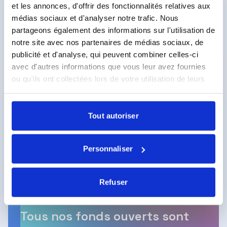
et les annonces, d'offrir des fonctionnalités relatives aux
médias sociaux et d'analyser notre trafic. Nous
partageons également des informations sur l'utilisation de
Envie d’investir dans nos
notre site avec nos partenaires de médias sociaux, de
publicité et d'analyse, qui peuvent combiner celles-ci
fonds ?
avec d'autres informations que vous leur avez fournies
ou qu'ils ont collectées lors de votre utilisation de leurs
Notre équipe est à votre écoute.
services.
Tout autoriser
Nous contacter
Personnaliser
Refuser
Tous nos fonds ouverts sont