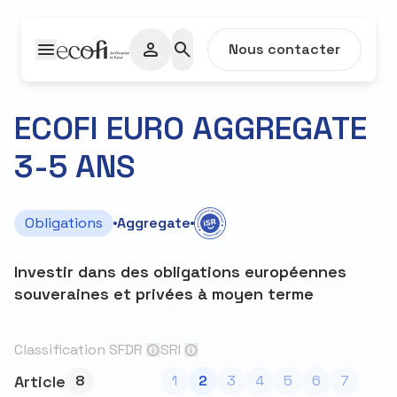
Passer au contenu
Nous contacter
ECOFI EURO AGGREGATE
C
3-5 ANS
Informations
Obligations
Aggregate
Investir dans des obligations européennes
souveraines et privées à moyen terme
Classification SFDR
SRI
Article
8
1
2
3
4
5
6
7