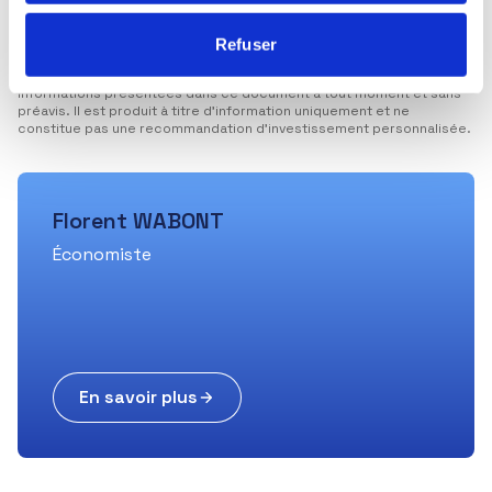
sont susceptibles d’évoluer. Elles ne sauraient être interprétées
comme possédant une quelconque valeur contractuelle. Ce
document est produit à titre purement indicatif. Il constitue une
Refuser
présentation conçue et réalisée par Ecofi à partir de sources qu’elle
estime fiables. Ecofi se réserve la possibilité de modifier les
informations présentées dans ce document à tout moment et sans
préavis. Il est produit à titre d’information uniquement et ne
constitue pas une recommandation d’investissement personnalisée.
Florent WABONT
Économiste
En savoir plus