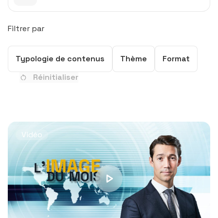
Filtrer par
Typologie de contenus
Thème
Format
Typologie de contenus
Thème
Format
Réinitialiser
Vidéo