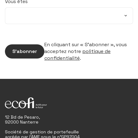
Vous êtes
En cliquant sur « S’abonner », vous
S’abonner
acceptez notre
politique de
confidentialité
.
12 Bd de Pesaro,
92000 Nanterre
Société de gestion de portefeuille
agréée par l'AMF sous le n°GP97004