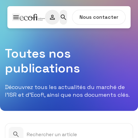
Passer au contenu
Nous contacter
Toutes nos
publications
Découvrez tous les actualités du marché de
l’ISR et d’Ecofi, ainsi que nos documents clés.
La liste de publications est automatiquement filtrée dès 