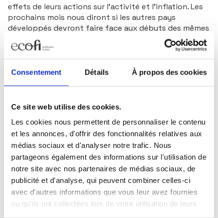
effets de leurs actions sur l’activité et l’inflation. Les
prochains mois nous diront si les autres pays
développés devront faire face aux débuts des mêmes
maux. En attendant, seront publiés cette semaine les
rapports de l’emploi et de l’inflation au Royaume-Uni...
Consentement
Détails
À propos des cookies
Sources
Ecofi, au 10 novembre 2023
Les performances passées ne sont pas un indicateur fiable des
Ce site web utilise des cookies.
performances futures. Document non contractuel. Les analyses et
les opinions mentionnées ci-dessus représentent le point de vue de
Les cookies nous permettent de personnaliser le contenu
l’auteur. Elles sont émises en date du 13 novembre 2023 et sont
susceptibles d’évoluer. Elles ne sauraient être interprétées comme
et les annonces, d'offrir des fonctionnalités relatives aux
possédant une quelconque valeur contractuelle. Ce document est
médias sociaux et d'analyser notre trafic. Nous
produit à titre purement indicatif. Il constitue une présentation
conçue et réalisée par Ecofi à partir de sources qu’elle estime
partageons également des informations sur l'utilisation de
fiables. Ecofi se réserve la possibilité de modifier les informations
notre site avec nos partenaires de médias sociaux, de
présentées dans ce document à tout moment et sans préavis. Il est
produit à titre d’information uniquement et ne constitue pas une
publicité et d'analyse, qui peuvent combiner celles-ci
recommandation d’investissement personnalisée.
avec d'autres informations que vous leur avez fournies
ou qu'ils ont collectées lors de votre utilisation de leurs
services.